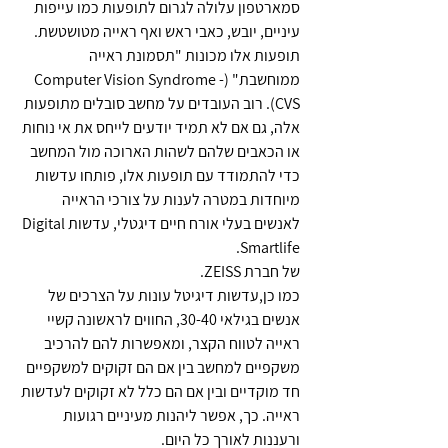
סמארטפון עלולה לגרום לתופעות כמו עייפות
עיניים, יובש, כאבי ראש ואף ראייה מטושטשת.
תופעות אלו מכונות "תסמונת ראייה
ממוחשבת" (Computer Vision Syndrome -
CVS). רוב העובדים על מחשב סובלים מתופעות
אלה, גם אם לא תמיד יודעים לייחס את אי נוחות
או הכאבים שלהם לשהות הארוכה מול המחשב
כדי להתמודד עם תופעות אלו, פותחו עדשות
מיוחדות במטרה לענות על צורכי הראייה
לאנשים בעלי אורח חיים דיגטלי, עדשות Digital
Smartlife.
של חברת ZEISS.
כמו כן,עדשות דיגיטל עונות על הצרכים של
אנשים בגילאי 30-40, החווים לראשונה קשיי
ראייה לטווח הקצר, ומאפשרות להם להרכיב
משקפיים למחשב בין אם הם זקוקים למשקפיים
חד מוקדיים ובין אם הם כלל לא זקוקים לעדשות
ראייה. כך, אפשר ליהנות מעיניים רגועות
ורעננות לאורך כל היום.