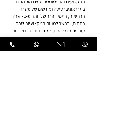
המקצועית כאופטומטריסטים מוסמכים
בוגרי אוניברסיטה ומורשים של משרד
הבריאות, בניסיון הרב של יותר מ-20 שנה
בתחום, ובהשתלמויות המקצועיות שהם
עוברים כדי להיות מעודכנים בטכנולוגיות
ובשיטות העבודה החדשניות ביותר.
הידע המקצועי שלהם מאפשר להם
להציע פתרונות ראייה מתקדמים ויעילים
עבור מגוון רחב של בעיות ראייה.
שי
ושיר-לי מקדישים זמן רב להבנת מצב
העיניים של כל מטופל, כדי למצוא את
הפתרון המיטבי עבורו. כמו כן, הם זמינים
לייעוץ ותמיכה גם לאחר הרכישה.
הבדיקות מתבצעות
בציוד חדשני
וטכנולוגיות מתקדמות ביותר,
שמאפשרים מציאת פתרון מדויק לבעיה
ממנה הלקוח סובל.