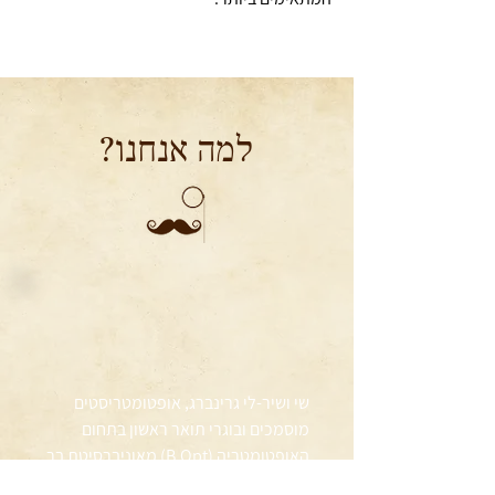
למה אנחנו?
שי ושיר-לי גרינברג, אופטומטריסטים
מוסמכים ובוגרי תואר ראשון בתחום
האופטומטריה (B.Opt) מאוניברסיטת בר
אילן, הם בעלי ניסיון רב של למעלה מ-20